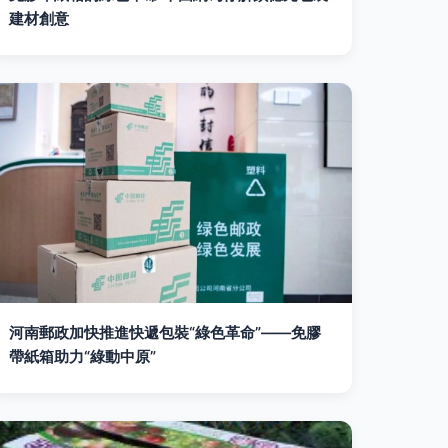
建材創意
河南郵政加快推進快遞包裝“綠色革命”——免膠
帶紙箱助力“綠動中原”