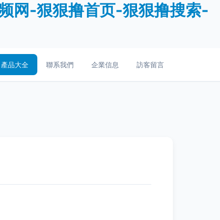
频网-狠狠撸首页-狠狠撸搜索-
產品大全
聯系我們
企業信息
訪客留言