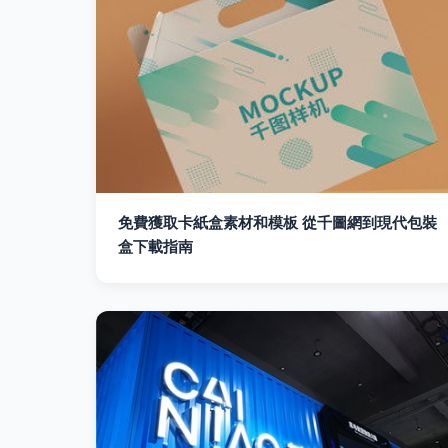
免費獲取卡紙盒素材和模板 從千圖網到現代包裝
盒下載指南