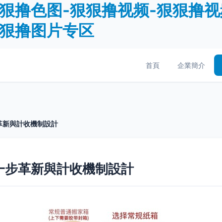
狠撸色图-狠狠撸视频-狠狠撸视
狠狠撸图片专区
首頁
企業簡介
革新與計收機制設計
一步革新與計收機制設計