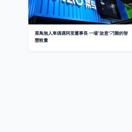
菜鳥無人車偶遇阿里董事長 一場“故意”刁難的智
慧較量