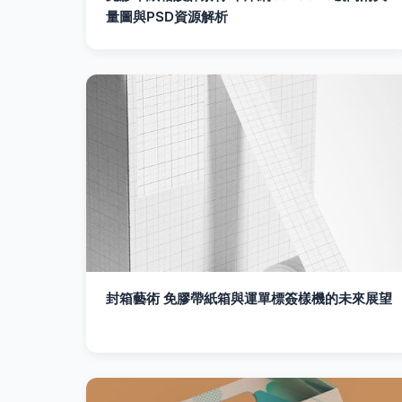
量圖與PSD資源解析
封箱藝術 免膠帶紙箱與運單標簽樣機的未來展望