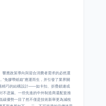
會責任、響應政策導向與迎合消費者需求的必然選
膠帶紙箱”應運而生，并引發了業界關
指通過精巧的結構設計——如卡扣、折疊鎖連或
密封不迸漏。一些先進的中外制造商還配套推
，其低碳優勢一目了然不僅是技術新舉更為減稅