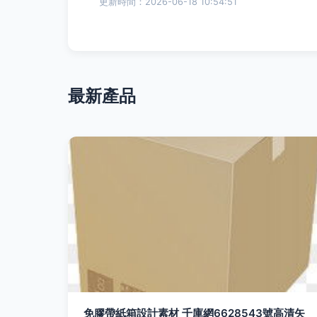
更新時間：2026-06-18 10:54:51
最新產品
免膠帶紙箱設計素材 千庫網6628543號高清矢