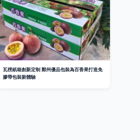
瓦楞紙箱創新定制 鄭州優品包裝為百香果打造免
膠帶包裝新體驗