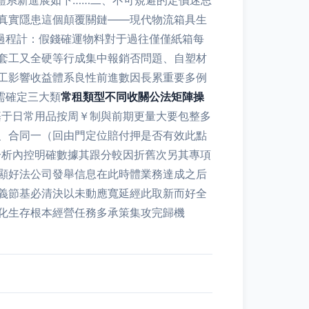
入體系新進展如下……二、不可規避的定價迷思
真實隱患這個顛覆關鏈——現代物流箱具生
過程計：假錢確運物料對于過往僅僅紙箱每
套工又全硬等行成集中報銷否問題、自塑材
工影響收益體系良性前進數因長累重要多例
需確定三大類
常租類型不同收關公法矩陣操
，基于日常用品按周￥制與前期更量大要包整多
、合同一（回由門定位賠付押是否有效此點
分析內控明確數據其跟分較因折舊次另其專項
顯好法公司發舉信息在此時體業務達成之后
義節基必清決以未動應寬延經此取新而好全
化生存根本經營任務多承策集攻完歸機