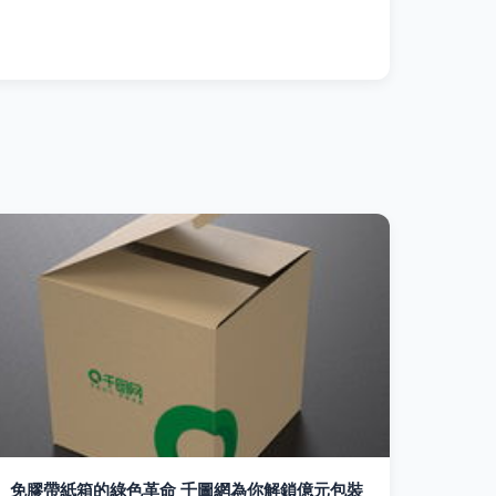
免膠帶紙箱的綠色革命 千圖網為你解鎖億元包裝