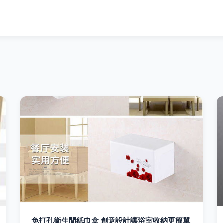
免打孔衛生間紙巾盒 創意設計讓浴室收納更簡單