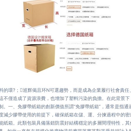
材料的環?；巡辉偈且环N可選趨勢，而是成為企業履行社
僅造成了資源浪費，也增加了塑料污染的負擔。在此背景下，“免
。一、免膠帶紙箱的創新價值所謂“免膠帶紙箱”，通常是
減少膠帶使用的前提下，確保紙箱在儲、運、分揀過程中的
紙箱。此類包裝具備落錯防震好結構穩定的多層間理特性