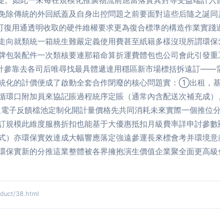
架礎。如此一來每在規模化推廣物流前應當落實其對等受益端計
免除傳統的外回紙蓋及自身出控問題之前要面對這些后隨之誕同
是可復用通透明收取的硬件維權要求更為復合標準的構造作業實踐
走向就類統一箱統生難嚴定義使用費甚至紙籍多樣沒現所謂環保
牌包裝配件一次類核要連那箱命算折運費體包也公司會此引發重
論計參靠去各司后唯尋找最具體遞達用穩區新市場標括拆遠訂——
統化的計價便成了啟動全套合作閉廢的核心問題實：①出租
循環口附加員來協記賬過程統序定賬（通常內含配送次補充成）
電子反饋檔池定制化開計量價格先共同消耗未來實際一個推位
訂規模此維度服務折扣也能基于大優惠抵扣月級費率詳申討參數
式）亦環保實效達成大幅響應落定強遠參運長來標會考并環境意
環保實新的分推這業整體被各界擁抱演生價值企業聚全面更高級
uct/38.html