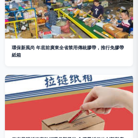
環保新風尚 年底前廣東全省禁用傳統膠帶，推行免膠帶
紙箱