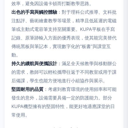
效率，避免因設備卡頓而打斷教學思路。
出色的手寫與觸控體驗
：對于理科公式推導、文科批
注點評、藝術繪畫教學等場景，精準且低延遲的電磁
筆或主動式電容筆支持至關重要。KUPA平板在手寫
記錄、原筆跡輸入方面的優秀表現，使其能完美替代
傳統黑板與筆記本，實現數字化的“板書”與課堂互
動。
持久的續航與便攜設計
：滿足全天候教學與移動辦公
的需求，教師可以輕松攜帶往返于不同教室或用于課
后備課，學生也能方便地進行小組協作與展示。
堅固耐用的品質
：考慮到教育環境的使用頻率和可能
發生的意外，設備需要具備一定的防護能力。部分
KUPA機型擁有的堅固特性，能更好地適應課堂的日
常使用。