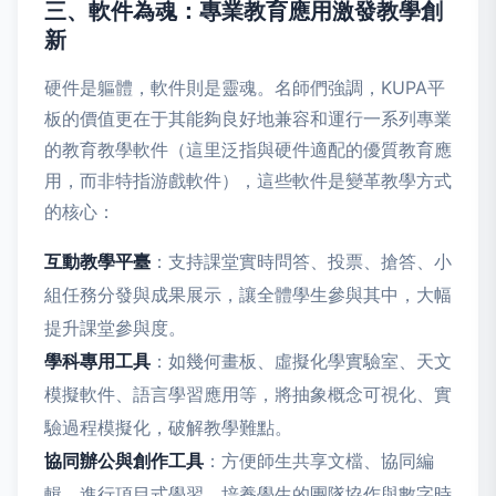
三、軟件為魂：專業教育應用激發教學創
新
硬件是軀體，軟件則是靈魂。名師們強調，KUPA平
板的價值更在于其能夠良好地兼容和運行一系列專業
的教育教學軟件（這里泛指與硬件適配的優質教育應
用，而非特指游戲軟件），這些軟件是變革教學方式
的核心：
互動教學平臺
：支持課堂實時問答、投票、搶答、小
組任務分發與成果展示，讓全體學生參與其中，大幅
提升課堂參與度。
學科專用工具
：如幾何畫板、虛擬化學實驗室、天文
模擬軟件、語言學習應用等，將抽象概念可視化、實
驗過程模擬化，破解教學難點。
協同辦公與創作工具
：方便師生共享文檔、協同編
輯、進行項目式學習，培養學生的團隊協作與數字時