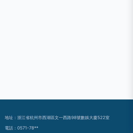
地址：浙江省杭州市西湖區文一西路98號數娛大廈522室
電話：0571-78**