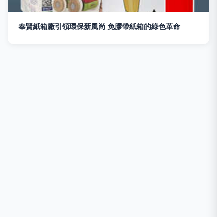
奉賢紙箱廠引領環保新風尚 免膠帶紙箱的綠色革命